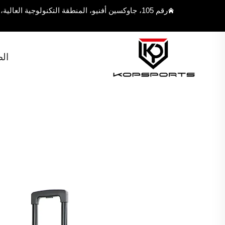
رقم 105، جاوكسين أفنيو، المنطقة التكنولوجية العالية، مدينة فوزهو، مقاطعة فوجيان، الصين 350108
ال