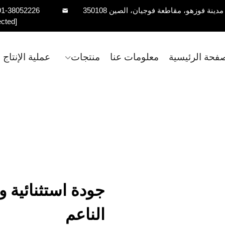
91-38052226
ected]
صفحة الرئيسية
معلومات عنا
منتجات
عملية الإنتاج
جودة استثنائية 
الناعم