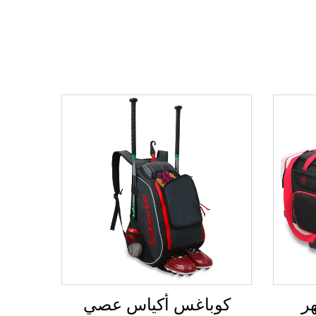
ر
كوباغس أكياس عصي