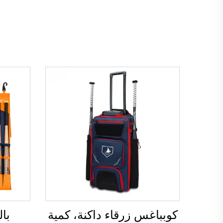
كوبباغس زرقاء داكنة، كمية
با