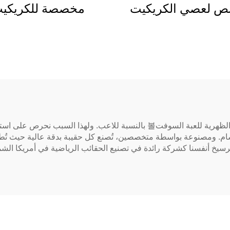
 لعصي الكريكيت
مخصصة للكريكي
ل عصي الحفرة مع
والسوفتبول خفيفة ا
خطافات علوية تحمل 12
كيس دفل للرجال وال
كسسوارات الكريكيت
إكسسوارات بالجم
نحن في KOP SPORTS ندرك تمامًا مدى أهمية الحقيبة الظهرية للعبة السوفت볼 بال
ومصنوعة بواسطة متخصصين، تُصنع كل حقيبة بدقة عالية حيث تُطبَّق أس
ن ترسيخ أنفسنا كشركة رائدة في تصنيع الحقائب الرياضية في أمريكا الشما