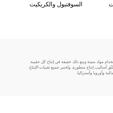
ت
السوفتبول والكريكيت
لوزن
المخصصة منتج رياضي
نساء
عالي الجودة مقاوم للماء
لة
بالجملة
نسبة للاعب. ولهذا السبب نحرص على استخدام مواد متينة ومع ذلك خفيفة في إنتاج كل حقيبة.
اليب إنتاج متطورة. وتُختبر جميع تقنيات الإنتاج
لية وأوروبا وأستراليا.