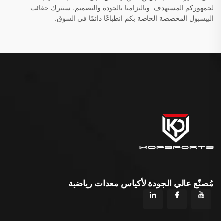
لجمهوركم المستهدف. وبالتزامنا بالجودة والتصميم، ستترك حقائب
البيسبول المخصصة الخاصة بكم انطباعًا دائمًا في السوق.
مُصنّع عالي الجودة لأكياس معدات رياضية