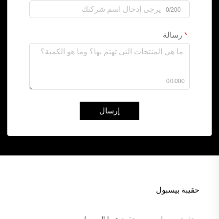
0/200
رسالة
0/1000
إرسال
حقيبة بيسبول