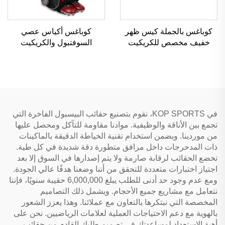
كوباغس بالجملة كيس ظهر
كوباغس أكياس عصي
خفيف مخصص للكريكيت
السوفتبول والكريكيت
كيس دفل أحمر لمعدات
المخصصة منتج رياضي عالي
السوفتبول
الجودة مقاوم للماء بالجملة
في KOP SPORTS، نقوم بتصنيع حقائب البيسبول الفاخرة التي
تجمع بين الأناقة والوظيفية. موادنا مقاومة للتآكل ومحصل عليها
من موردينا. ويضمن استخدام تقنية الخياطة الدقيقة بالماكينات
ذات المدحرجات داخل مرافق متطورة دقة شديدة في كل طية.
تخضع الحقائب لرقابة صارمة ولا يتم إصدارها في السوق إلا بعد
اجتياز اختبارات متعددة للتحقق من أننا وضعنا هدفًا عالي الجودة.
ومع عدم وجود حد أدنى للطلب يبلغ 6,000,000 حقيبة سنويًا، فإننا
نتعامل مع مشاريع جميع الأحجام. ويشمل ذلك التصاميم
المخصصة التي نبتكرها بالتعاون مع عملائنا. وهذا يعزز الشعور
بالهوية مع دعم الاحتياجات العملية لعلامات الرياضيين. نحن على
أهبة الاستعداد لمساعدتك في تصميم طلبك القادم من حقائب