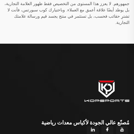
جمهورهم. لا يعزز هذا المستوى من التخصيص فقط ظهور العلامة التجارية،
بل يوطد أيضًا علاقة أعمق مع العملاء. وباختيارك كوب سبورتس، فأنت لا
تشترِ حقائب فحسب، بل تستثمر في منتج يجسد قيم ورسالة علامتك
التجارية.
مُصنّع عالي الجودة لأكياس معدات رياضية