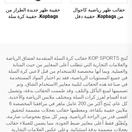
حقائب ظهر رياضية كاجوال
حقيبة ظهر جديدة الطراز من
من Kopbags، حقيبة دفل
Kopbags، حقيبة كرة سلة
رياضية قابلة للتخصيص لكرة
مخصصة بشعار مخصص،
السلة وكرة القدم
حقيبة سحب لكرة القدم،
حقائب حمل كرة قدم
تُنتج KOP SPORTS حقائب كرة السلة المتقدمة لعشاق الرياضة
والعلامات التجارية التي تتطلب أعلى المعايير من حيث المتانة
والعملية. وبما أنها مخصصة للاستخدام من قبل لاعبي كرة السلة
في جميع المستويات الرياضية، فقد تم اختبار المواد المستخدمة
في صناعة هذه الحقائب لتلبية معايير الاستخدام الشاق، وتم
تصميمها لمنع التآكل والتلف. وقد صُممت الحقائب بدقة، وتشمل
عدة أقسام لفرز كرات السلة ومختلف ملابس الرياضة والأحذية.
كل عام، يُنتج أكثر من 200 عامل ماهر في مرافقنا المخصصة 6
ملايين حقيبة بكفاءة، ومعظمها حقائب بعجلات مصممة لتحقيق
أقصى قدر من الراحة الرياضية. ويمر كل منتج بفحوصات صارمة،
وتُطبَّق فقط أعلى معايير ضبط الجودة، مما يضمن للعملاء حقائب
بعجلات مصممة بدقة استثنائية. وعلى عكس العلامات التجارية