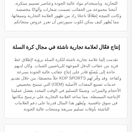
التجارية. وباستخدام مواد عالية الجودة وعناصر تصميم مبتكرة،
أنتجنا مجموعة من الحقائب تضمنت شعارات وألوانًا مخصصة.
وكانت النتيجة إطلاقًا ناجحًا زاد من ظهور العلامة التجارية ومبيعاتها،
مما يُظهر كيف يمكن لكوب سبورتس أن تعزز عروض منتجاتكم.
إنتاج فعّال لعلامة تجارية ناشئة في مجال كرة السلة
تقدمت إلينا علامة تجارية ناشئة للكرة السلة برؤية لإطلاق خط
فريد من حقائب الدفل الموجهة للرياضيين الشباب. وكان لديهم
حاجة إلى مُصنّع قادر على إنتاج حقائب عالية الجودة بسرعة
وكفاءة. وقد وفّر لهم KOP SPORTS حلاً مخصصًا، من خلال تقديم
خدمات تصنيع المعدات الأصلية (OEM) التي تسمح بتخصيص
الأحجام والميزات. وضمنّا التسليم في الوقت المحدد بفضل عمليتنا
الإنتاجية المبسطة، مما ساعد العلامة التجارية على ترسيخ مكانتها
في سوق تنافسية. ويُظهر هذا المثال قدرتنا على دعم العلامات
الناشئة بأوقات تسليم سريعة ومنتجات عالية الجودة.