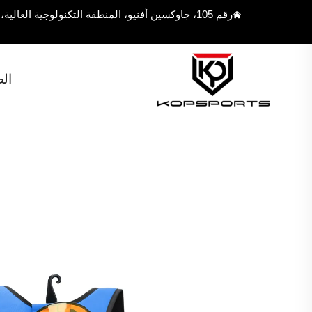
رقم 105، جاوكسين أفنيو، المنطقة التكنولوجية العالية، مدينة فوزهو، مقاطعة فوجيان، الصين 350108
ال