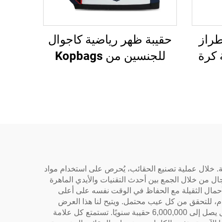
طراز
حقيبة ظهر رياضية كاجوال
حقيبة كرة
للجنسين من Kopbags
ر
بشعار مخصص، حقيبة دفل
لكرة
رياضية للجنسين لكرة السلة
كرة
وكرة القدم
ات التجارية. خلال عملية تصنيع الحقائب، يُحرص على استخدام مواد
جال من خلال الجمع بين أحدث التقنيات والأيدي الماهرة
أحمال الثقيلة مع الحفاظ في الوقت نفسه على أعلى
م، للتحقق من كل عيب محتمل. ويتيح لنا هذا العرض
الشامل للعمليات التفوق والانطلاق قدمًا بفضل تصنيع الحقائب، حيث تم تزويد عشرين بالمئة من الحقائب بعجلات، مع إنتاج مذهل يصل إلى 6,000,000 حقيبة سنويًا. تستمتع كل علامة