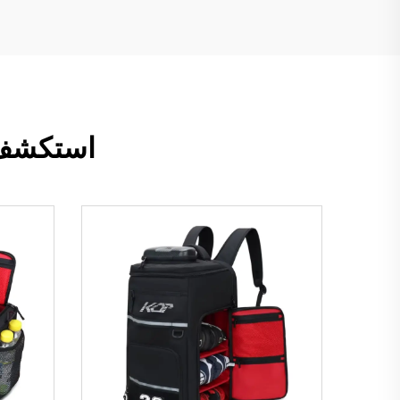
استكشف م