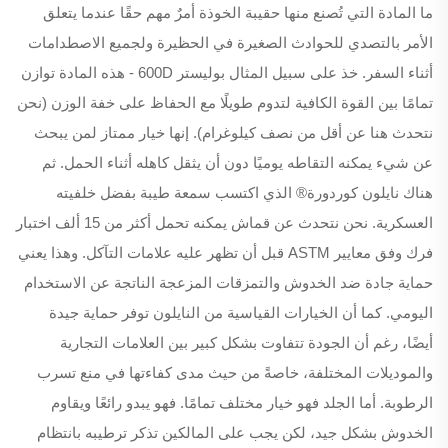
ما المادة التي تُصنع منها حقيبة الخوذة أمرٌ مهم حقًا عندما يتعلق
الأمر بالتصدي للحوادث الصغيرة في الحظيرة ولجميع الاصطدامات
أثناء السفر. خذ على سبيل المثال بوليستر 600D - هذه المادة توازن
تمامًا بين القوة الكافية لتدوم طويلًا مع الحفاظ على خفة الوزن (نحن
نتحدث هنا عن أقل من نصف كيلوغرام). إنها خيار ممتاز لمن يبحث
عن شيء يمكنه التقاطه يوميًا دون أن يثقل كاهله أثناء الحمل. ثم
هناك نايلون كوردورة® الذي اكتسب سمعة طيبة بفضل خلفيته
العسكرية. نحن نتحدث عن قماش يمكنه تحمل أكثر من 15 ألف اختبار
فرك وفق معايير ASTM قبل أن تظهر عليه علامات التآكل. وهذا يعني
حماية جادة ضد الخدوش والتمزقات المزعجة الناتجة عن الاستخدام
اليومي. كما أن الخيارات القياسية من النايلون توفر حماية جيدة
أيضًا، رغم أن الجودة تتفاوت بشكل كبير بين العلامات التجارية
والموديلات المختلفة، خاصةً من حيث مدى كفاءتها في منع تسرب
الرطوبة. أما الجلد فهو خيار مختلف تمامًا. فهو يبدو رائعًا ويقاوم
الخدوش بشكل جيد، لكن يجب على المالكين تذكر ترطيبه بانتظام