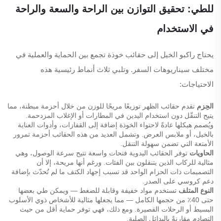
للطي: تحقيق التوازن بين الراحة والسعة والراحة
في الاستخدام
يحتاج راكبو الخيل إلى حقائب خوذة تجمع بين الحماية والعملية في
مختلف سيناريوهات السفر. وتلبي ثلاث أنماط رئيسية هذه
الاحتياجات:
الحِزم
تقدم حقائب الظهر توزيعًا مريحًا للوزن من خلال أحزمة مبطنة، مما
يتيح التنقّل دون استخدام اليدين في المطارات أو الإغلاب المزدحمة.
ويُصمم هيكلها عادةً لاحتواء الخوذة إضافة إلى القفازات، وأدوات العناية
بالخيل، أو ملابس العرض. وتشمل العديد من هذه الحقائب أحزمة تمرور
الأمتعة التي تضمن سهولة التنقل.
الحاويات
توفر الحقائب اليدوية فتحات واسعة تتيح سرعة الوصول، وهي
مثالية للركاب الذين يتنقلون بين الفئات. ورغم أنها مريحة، إلا أن
التصميمات ذات الحزام الواحد قد تسبب إجهاد الكتف ما لم تُحدّث بإضافة
دعم كروسي على الصدر.
النوع المتلف
تستخدم مواد خفيفة وقابلة للضغط — ويمكن طي بعضها
حتى 40٪ من حجمها الكامل — مما يجعلها مثالية للأشخاص ذوي الأسلوب
البسيط أو الرحلات القصيرة. ومع ذلك، فهي توفر حماية أقل من حيث
التصادم مقارنةً بالبدائل الصلبة.