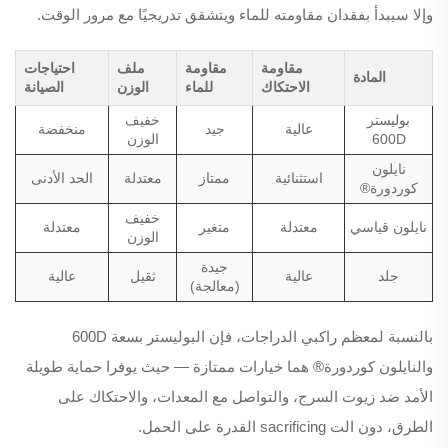
وإلا سيبدأ بفقدان مقاومته للماء ويتشقق تدريجيًا مع مرور الوقت.
مقاومة
مقاومة
ملف
احتياجات
المادة
الاحتكاك
للماء
الوزن
الصيانة
بوليستر
خفيف
عالية
جيد
منخفضة
600D
الوزن
نايلون
استثنائية
ممتاز
معتدلة
الحد الأدنى
كوردورة®
خفيف
نايلون قياسي
معتدلة
متغير
معتدلة
الوزن
جيدة
جلد
عالية
ثقيل
عالية
(معالجة)
بالنسبة لمعظم راكبي الدراجات، فإن البوليستر بسعة 600D
والنايلون كوردورة® هما خيارات ممتازة — حيث يوفرا حماية طويلة
الأمد ضد زيوت السرج، والتواصل مع المعدات، والاحتكاك على
الطرق، دون الت sacrificing القدرة على الحمل.