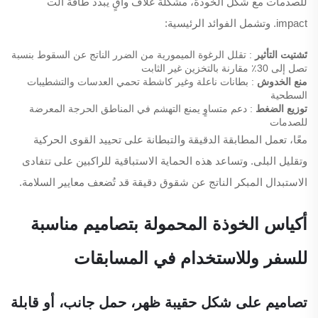
للصدمات مع شكل الخوذة، مشكّلة غلاف واقٍ يُبدّد طاقة الت
impact. وتشمل الفوائد الرئيسية:
تَشتيت التأثير
: تقلل الرغوة الميمورية من الضرر الناتج عن السقوط بنسبة
تصل إلى 30٪ مقارنة بالتخزين غير الثابت
منع الخدوش
: بطانات ناعلة وغير كاشطة تحمي العدسات والتشطيبات
السطحية
توزيع الضغط
: دعم متساوٍ يمنع التهشم في المناطق الحرجة المعرضة
للصدمات
معًا، تعمل المطابقة الدقيقة والتبطانة على تحييد القوى الحركية
وتقليل البلى. وتساعد هذه الحماية الاستباقية للراكبين على تتفادى
الاستبدال المبكر الناتج عن شقوق دقيقة قد تُضعف معايير السلامة.
أكياس الخوذة المحمولة بتصاميم مناسبة
للسفر وللاستخدام في المسابقات
تصاميم على شكل حقيبة ظهر، حمل جانب، أو قابلة