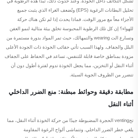
تشكّل التكاثف داخل الخوذة. وعند حدوث ذلك، تبدأ هذه الرطوبة في
تحليل البطانات الرغوية (EPS) وتُضعف الغراء الذي يثبت جميع
الأجزاء معاً مع مرور الوقت. فماذا يحدث إذا لم تكن هناك حركة
للهواء؟ إن كل تلك الرطوبة المحبوسة تخلق بيئة مثالية لنمو العفن
وتسارع الت wearing والتمهالك، حيث تمر المواد بدورة مستمرة من
البلل والجفاف. ولهذا السبب تأتي حقائب الخوذة ذات الجودة الأعلى
مزودة بمناطق خاصة قابلة للتنفس، تساعد في الحفاظ على الجفاف
أثناء النقل أو التخزين، مما يجعل الخوذة تدوم لفترة أطول دون أن
تتضرر من الظروف الجوية السيئة.
مطابقة دقيقة وحوائط مبطنة: منع الضرر الداخلي
أثناء النقل
تحventing الحجرة المضبوطة جيدًا من حركة الخوذة أثناء النقل، مما
يلغي خطر الضرر الداخلي. وتتماشى ألواح الرغوة المقاومة