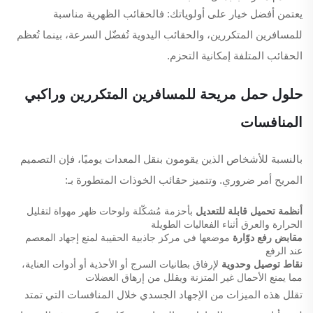
يعتمن أفضل خيار على أولوياتك: فالحقائب الظهرية مناسبة
للمسافرين المتكررين، والحقائب اليدوية تُفضّل السرعة، بينما تُعظم
الحقائب المتلفة إمكانية التحزم.
حلول حمل مريحة للمسافرين المتكررين وراكبي
المنافسات
بالنسبة للأشخاص الذين يقومون بنقل المعدات يوميًا، فإن التصميم
المريح أمر ضروري. وتتميز حقائب الخوذات المتطورة بـ:
أنظمة تحميل قابلة للتعديل
بأحزمة مُشكّلة ولوحات ظهر مهواة لتقليل
الحرارة والعرق أثناء الفعاليات الطويلة
مقابض رفع دوّارة
موضعها في مركز جاذبية الحقيبة لمنع إجهاد المعصم
عند الرفع
نقاط توصيل وحدوية
لإرفاق بطانيات السرج أو الأحذية أو أدوات العناية،
مما يمنع الأحمال غير المتزنة ويقلل من إرهاق العضلات
تقلل هذه الميزات من الإجهاد الجسدي خلال المنافسات التي تمتد