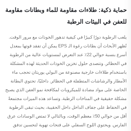
حماية ذكية: طلاءات مقاومة للماء وبطانات مقاومة
للعفن في البيئات الرطبة
يلعب الرطوبة دورًا كبيرًا في كيفية تدهور الخوذات مع مرور الوقت.
تُظهر الأبحاث أن بطانات رغوة الـ EPS يمكن أن تفقد قوتها بمعدل
أسرع بنسبة حوالي 22٪ عند التعرض لمستويات عالية من الرطوبة
في الحظائر. وتتصدى حلول تخزين الخوذات الحديثة لهذه المشكلة
باستخدام طلاءات خارجية مصنوعة من البولي يوريثان تحجب ماء
الأمطار والرشاشات المتطفلة في الحظائر. داخليًا، تحتوي البطانة
الخاصة على مواد مضادة للميكروبات لمكافحة نمو العفن الذي يصبح
مشكلة حقيقية في المناخات الرطبة. وتساعد هذه الميزات مجتمعةً
في الحفاظ على جفاف الداخل داخل الحقيبة، بحيث تبقى الرطوبة
أقل من حوالي 50٪ معظم الوقت، وبالتالي لا تمتص الوسادات عرق
الفارس. ويحتوي اللوح السفلي على فتحات تهوية لتحسين تدفق