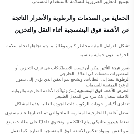
بجميع المعايير الضرورية للسلامة للاستخدام المستمر.
الحماية من الصدمات والرطوبة والأضرار الناتجة
عن الأشعة فوق البنفسجية أثناء النقل والتخزين
تشكل العوامل البيئية مخاطر كبيرة وغالبًا ما يتم تجاهلها تجاه سلامة
الخوذة. بدون حماية مناسبة:
ضرر نتيجة التأثير
يمكن أن تسبب الاصطكاكات في غرف التخزين أو
المقطورات تشققات في الغلاف الخارجي
الرطوبة
ينفذ إلى البطانات، ويشجع نمو العفن الذي يؤدي إلى تدهور
الرغوة الممتصة للصدمات
التعرض للأشعة فوق البنفسجية
يُسرّع تَهالَك الأغلفة الخارجية والروابط
اللاصقة بمعدل 2.5 مرة من المعدل الطبيعي
تتفادى أكياس خوذات الركوب ذات الجودة العالية هذه المشاكل
بفضل أغلفتها الخارجية المقاومة للماء والتي تم اختبارها عند مستوى
ضغط هيدروستاتيكي يبلغ 3000 مم. وتحتوي داخليًا على بطانات تمنع
نمو العفن، ومواد تعكس الأشعة فوق البنفسجية الضارة. كما تعمل