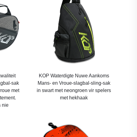
aliteit
KOP Waterdigte Nuwe Aankoms
agbal-sak
Mans- en Vroue-slagbal-sling-sak
vroue met
in swart met neongroen vir spelers
rtement.
met hekhaak
 nie