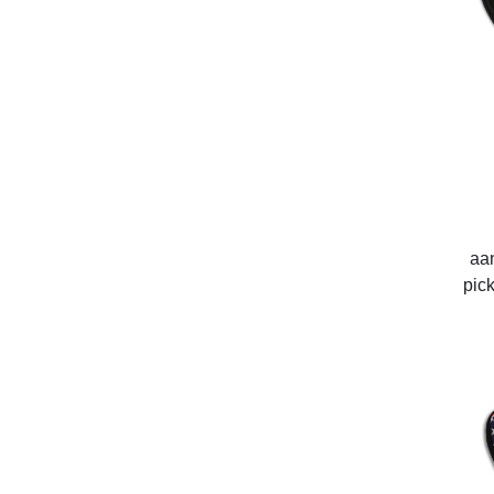
aa
pic