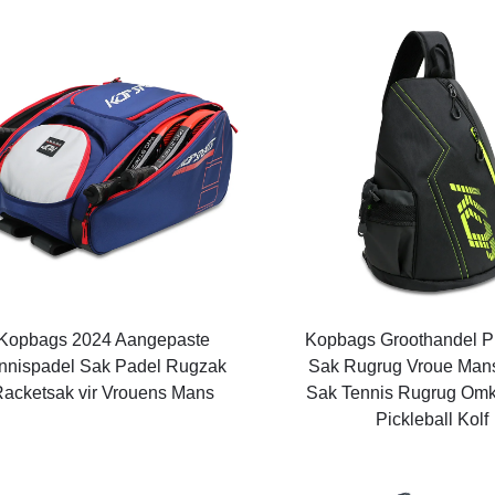
Kopbags 2024 Aangepaste
Kopbags Groothandel Pi
nnispadel Sak Padel Rugzak
Sak Rugrug Vroue Mans
acketsak vir Vrouens Mans
Sak Tennis Rugrug Om
Pickleball Kolf