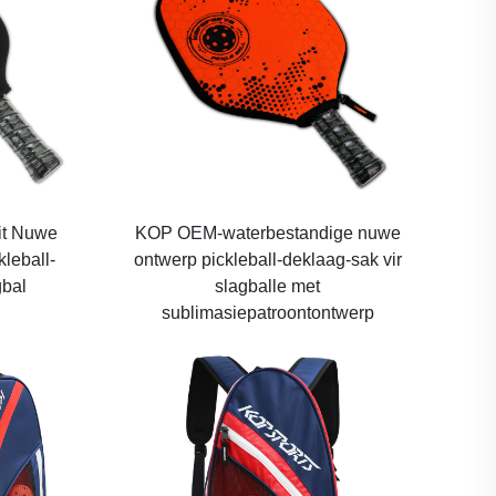
it Nuwe
KOP OEM-waterbestandige nuwe
leball-
ontwerp pickleball-deklaag-sak vir
gbal
slagballe met
sublimasiepatroontontwerp