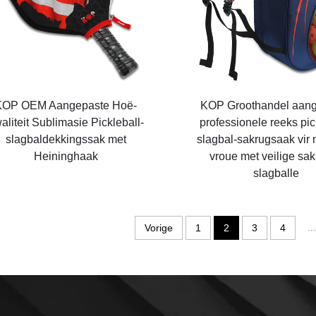
KOP OEM Aangepaste Hoë-
KOP Groothandel aan
aliteit Sublimasie Pickleball-
professionele reeks pic
slagbaldekkingssak met
slagbal-sakrugsaak vir
Heininghaak
vroue met veilige sak
slagballe
...
Vorige
1
2
3
4