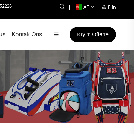
052226
|
AF
us
Kontak Ons
Kry 'n Offerte