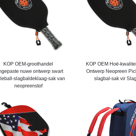
KOP OEM-groothandel
KOP OEM Hoë-kwalite
ngepaste nuwe ontwerp swart
Ontwerp Neopreen Pick
kleball-slagbaldeklaag-sak van
slagbal-sak vir Sla
neopreenstof