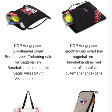
KOP Aangepaste
KOP Aangepaste
Groothandel Swart
groothandels swart tou-
Borduursteek Trekstring-sak
sagtebal- en -
vir Sagtebal- en
basebalhandsak met
Baseballhandskoene met
mikroflersstof vir
Sagte Vliesstof vir
buitemanshandskoene
Veldhandskoene