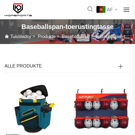
AF
Baseballspan-toerustingtasse
Tuisbladsy
>
Produkte
>
Baseballtasse
>
Baseballspan-toerustingtasse
ALLE PRODUKTE