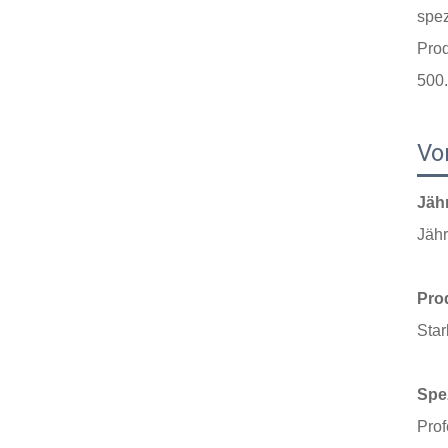
spez
Prod
500
Vor
Jäh
Jäh
Pro
Star
Spez
Prof