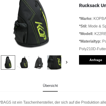
Rucksack Um
*Marke:
KOPB
*Stil:
Mode & Sp
*Modell:
K22RB
*Materialtyp:
Po
Poly210D-Futte
Anfrage
Übersicht
AGS ist ein Taschenhersteller, der sich auf die Produktion al