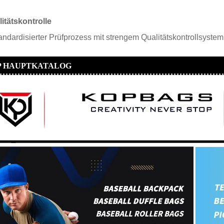
itätskontrolle
andardisierter Prüfprozess mit strengem Qualitätskontrollsyste
P HAUPTKATALOG