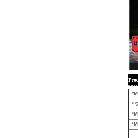
Prod
*M
* S
*M
*M