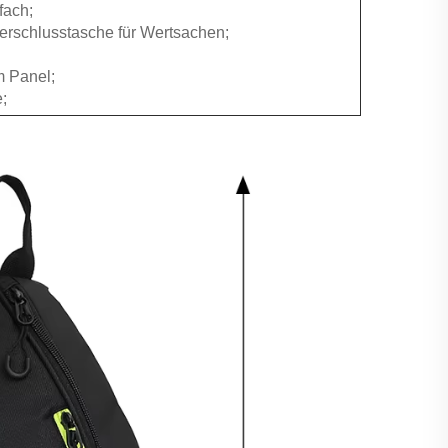
fach;
verschlusstasche für Wertsachen;
m Panel;
;