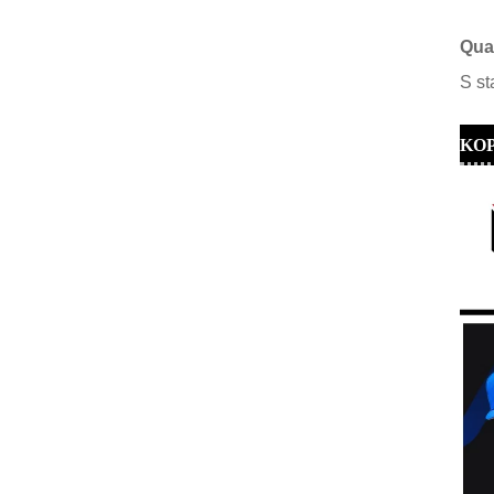
Qual
S
st
KO