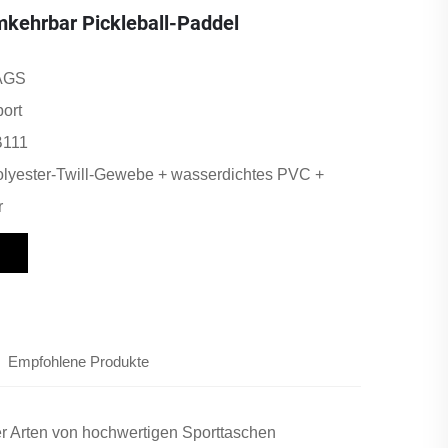
kehrbar Pickleball-Paddel
AGS
ort
111
lyester-Twill-Gewebe + wasserdichtes PVC +
r
Empfohlene Produkte
ler Arten von hochwertigen Sporttaschen