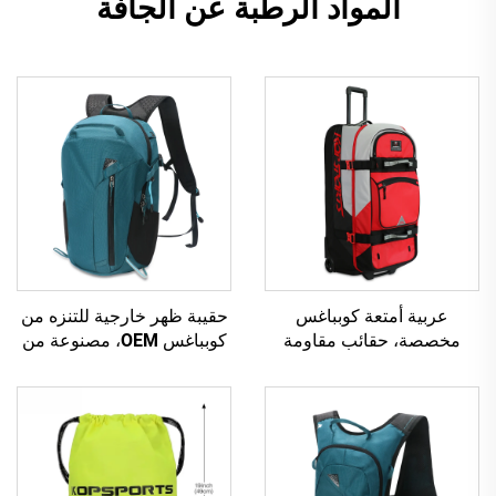
المواد الرطبة عن الجافة
عربية أمتعة كوبباغس
حقيبة ظهر خارجية للتنزه من
مخصصة، حقائب مقاومة
كوبباغس OEM، مصنوعة من
للماء لمعدات السباق، حقائب
مادة مقاومة للماء 600D مع
سفر للبدلات والخوذ
شعار مخصص وبطانة بوليستر
المستخدمة في السباقات
للرياضة، سعر منخفض