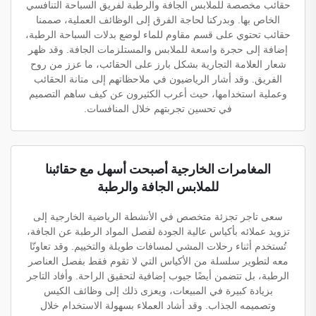
حقائب مخصصة للملابس الجافة والرطبة لفريق السباحة التنافسي
الخاص بها. وبدركنا لحاجة الفرق إلى الوظائف العملية، صممنا
حقائب تحتوي على قسم مقاوم للماء لوضع بدلات السباحة الرطبة،
إضافة إلى حجرة واسعة للملابس والمستلزمات الجافة. وقد ظهر
شعار العلامة التجارية بشكل بارز على الحقائب، ما عزز من روح
الفريق. وقد أشار الرياضيون في ملاحظاتهم إلى متانة الحقائب
وعملية استخدامها، حيث أعرب الكثيرون عن كيف ساهم التصميم
في تحسين تجربتهم خلال المنافسات.
المغامرات الخارجية أصبحت أسهل مع حقائبنا
للملابس الجافة والرطبة
سعى تاجر تجزئة متخصص في الأنشطة الرياضية الخارجية إلى
تزويد عملائه بأكياس عالية الجودة لفصل المواد الرطبة عن الجافة،
تُستخدم أثناء رحلات المشي لمسافات طويلة والتخييم. وقد تعاونّا
معه لتطوير سلسلة من الأكياس التي لا تقوم فقط بفصل العناصر
الرطبة، بل تتضمن أيضًا جيوب إضافية لتحقيق الراحة. وأفاد التاجر
بزيادة كبيرة في المبيعات، ويعزى ذلك إلى وظائف الكيس
وتصميمه الجذاب. وقد أشاد العملاء بسهولة الاستخدام خلال