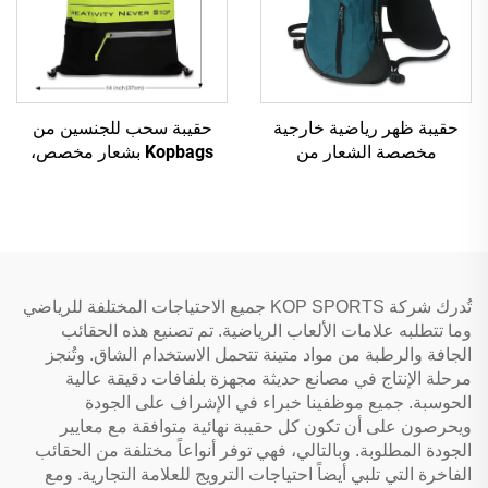
حقيبة ظهر رياضية خارجية
حقيبة سحب للجنسين من
مخصصة الشعار من
Kopbags بشعار مخصص،
Kopbags للتخييم والتجول
حقيبة رياضية عصرية بسيطة
والمشي لمسافات طويلة،
للنادي مع بطانة نايلون
مقاومة للماء 600D مع بطانة
مقاومة للماء للاستخدام
بوليستر
الخارجي
تُدرك شركة KOP SPORTS جميع الاحتياجات المختلفة للرياضي
وما تتطلبه علامات الألعاب الرياضية. تم تصنيع هذه الحقائب
الجافة والرطبة من مواد متينة تتحمل الاستخدام الشاق. وتُنجز
مرحلة الإنتاج في مصانع حديثة مجهزة بلفافات دقيقة عالية
الحوسبة. جميع موظفينا خبراء في الإشراف على الجودة
ويحرصون على أن تكون كل حقيبة نهائية متوافقة مع معايير
الجودة المطلوبة. وبالتالي، فهي توفر أنواعاً مختلفة من الحقائب
الفاخرة التي تلبي أيضاً احتياجات الترويج للعلامة التجارية. ومع