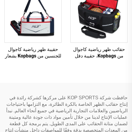
حقائب ظهر رياضية كاجوال
حقيبة ظهر رياضية كاجوال
من Kopbags، حقيبة دفل
للجنسين من Kopbags بشعار
رياضية قابلة للتخصيص لكرة
مخصص، حقيبة دفل رياضية
السلة وكرة القدم
للجنسين لكرة السلة وكرة
القدم
حافظت شركة KOP SPORTS على مركزها كشركة رائدة في
إنتاج حقائب الظهر الخاصة بالكرة الطائرة، مع التزامها باحتياجات
الرياضيين والعلامات التجارية الرياضية في جميع أنحاء العالم. نبدأ
عمليات الإنتاج لدينا من خلال تأمين مواد ذات جودة عالية ومتينة
لضمان متانة الحقائب على المدى الطويل. يتم برمجة كل قطعة
من المعدات المتخصصة بدقة وفقًا للمواصفات داخل منشآت إنتاج