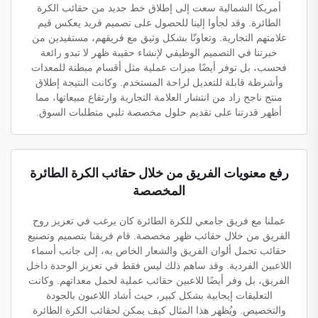
أمريكا الشمالية سعت إلى إطلاق خط جديد من حقائب الكرة
الطائرة. وقد لجأوا إلينا للحصول على تصميم فريد يعكس قيم
علامتهم التجارية. وتعاونّا بشكل وثيق مع فريقهم، مستفيدين من
خبرتنا في التصميم الوظيفي لإنشاء حقيبة ظهر لا تبدو رائعة
فحسب، بل توفر أيضًا ميزات عملية مثل أقسام مبطنة للمعدات
وأشرطة قابلة للتعديل لراحة المستخدم. وكانت النتيجة إطلاق
منتج ناجح زاد من انتشار العلامة التجارية وارتفاع مبيعاتها، مما
أظهر قدرتنا على تقديم حلول مخصصة تلبي متطلبات السوق.
رفع معنويات الفريق من خلال حقائب الكرة الطائرة
المخصصة
عملنا مع فريق جامعي للكرة الطائرة كان يرغب في تعزيز روح
الفريق من خلال حقائب ظهر مخصصة. قام فريقنا بتصميم وتصنيع
حقائب تحمل ألوان الفريق والشعار الخاص به، إلى جانب أسماء
اللاعبين الفردية. وقد ساهم ذلك ليس فقط في تعزيز الوحدة داخل
الفريق، بل وفر أيضًا للاعبين حقائب عملية لحمل معداتهم. وكانت
التعليقات إيجابية بشكل كبير، حيث أشاد اللاعبون بالجودة
والتخصيص. ويُظهر هذا المثال كيف يمكن لحقائب الكرة الطائرة