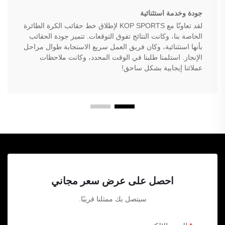
جودة وخدمة استثنائية
لقد تعاونّا مع KOP SPORTS لإطلاق خط حقائب الكرة الطائرة
الخاصة بنا، وكانت النتائج تفوق التوقعات. تتميز جودة الحقائب
بأنها استثنائية، وكان فريق العمل سريع الاستجابة طوال مراحل
الإنجاز. استلمنا طلبنا في الوقت المحدد، وكانت ملاحظات
عملائنا إيجابية بشكل ساحق!
احصل على عرض سعر مجاني
سيتصل بك ممثلنا قريبًا.