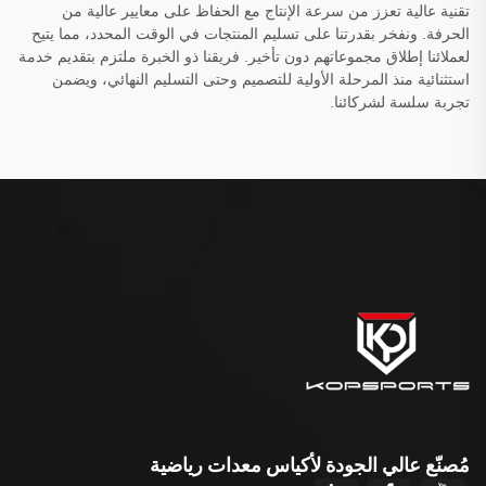
تقنية عالية تعزز من سرعة الإنتاج مع الحفاظ على معايير عالية من
الحرفة. ونفخر بقدرتنا على تسليم المنتجات في الوقت المحدد، مما يتيح
لعملائنا إطلاق مجموعاتهم دون تأخير. فريقنا ذو الخبرة ملتزم بتقديم خدمة
استثنائية منذ المرحلة الأولية للتصميم وحتى التسليم النهائي، ويضمن
تجربة سلسة لشركائنا.
مُصنّع عالي الجودة لأكياس معدات رياضية