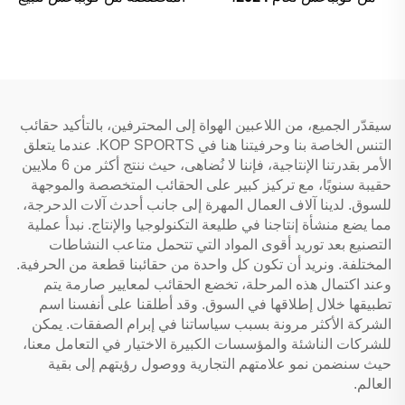
تستوعب من 2 إلى 6 مضارب
بالجملة، حقيبة تنس الشاطئ
سيقدّر الجميع، من اللاعبين الهواة إلى المحترفين، بالتأكيد حقائب
التنس الخاصة بنا وحرفيتنا هنا في KOP SPORTS. عندما يتعلق
الأمر بقدرتنا الإنتاجية، فإننا لا نُضاهى، حيث ننتج أكثر من 6 ملايين
حقيبة سنويًا، مع تركيز كبير على الحقائب المتخصصة والموجهة
للسوق. لدينا آلاف العمال المهرة إلى جانب أحدث آلات الدحرجة،
مما يضع منشأة إنتاجنا في طليعة التكنولوجيا والإنتاج. نبدأ عملية
التصنيع بعد توريد أقوى المواد التي تتحمل متاعب النشاطات
المختلفة. ونريد أن تكون كل واحدة من حقائبنا قطعة من الحرفية.
وعند اكتمال هذه المرحلة، تخضع الحقائب لمعايير صارمة يتم
تطبيقها خلال إطلاقها في السوق. وقد أطلقنا على أنفسنا اسم
الشركة الأكثر مرونة بسبب سياساتنا في إبرام الصفقات. يمكن
للشركات الناشئة والمؤسسات الكبيرة الاختيار في التعامل معنا،
حيث سنضمن نمو علامتهم التجارية ووصول رؤيتهم إلى بقية
العالم.