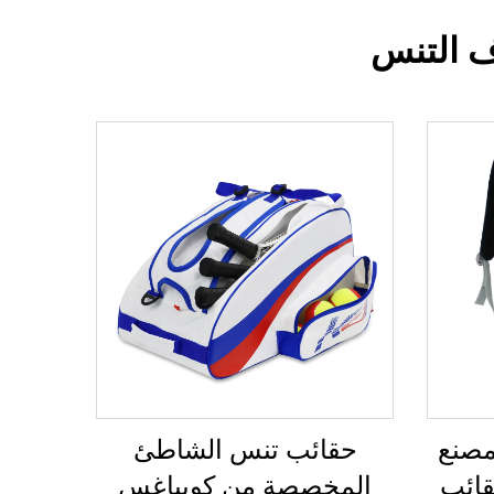
ف التنس
مصنع
حقائب تنس الشاطئ
قائب
المخصصة من كوبباغس