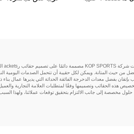
 بادل، حقيبة تنس
رياضة المضارب عال
بادل
الجودة، حقيبة تن
مخصصة للمضار
بفضل س
الأفضل من حيث المتانة. ويمكن لكل حقيبة أن تتحمل الصدمات اليومية 
تقان بفضل معدات الدحرجة الفائقة الحداثة التي يديرها عمال بناء ذوي 
شخصيًا بتخصيص هذه الحقائب وتصميمها وفقًا لمتطلبات العلامة التجارية وال
حلول مخصصة إلى جانب الالتزام بتحقيق توقعات عملائنا، ولهذا السب