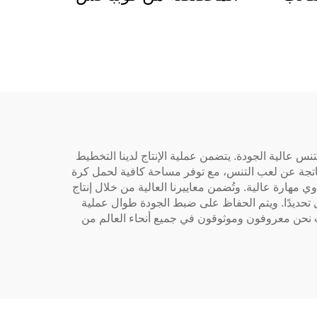
ية
للبيع بالجملة، حقيبة تنس
س
الشاطئ
ب
نوات من الخبرة في صناعة حقائب الرياضة، ظلت شركة KOP SPORTS مصممة دائمًا على تصميم حقائب رackets التنس عالية الجودة. يتضمن عملية الإنتاج لدينا التخطيط
الناتجة عن لعب التنس، مع توفر مساحة كافية لحمل كرة
مهارة عالية. وتُضمن معاييرنا العالية من خلال إنتاج
عميل تحديدًا. ويتم الحفاظ على ضبط الجودة طوال عملية
ب نحن معروفون وموثوقون في جميع أنحاء العالم من