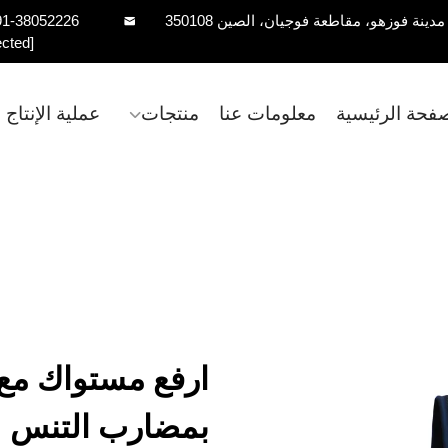
91-38052226
ected]
صفحة الرئيسية
معلومات عنا
منتجات
عملية الإنتاج
ارفع مستواك مع 
بمضارب التنس