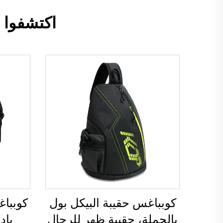
اكتشفوا 
كوبباغس حقيبة البيكل بول
بالجملة، حقيبة ظهر للرجال
باد