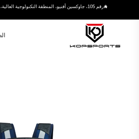
رقم 105، جاوكسين أفنيو، المنطقة التكنولوجية العالية، مدينة فوزهو، مقاطعة فوجيان، الصين 350108
ال