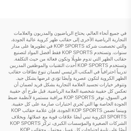
القدم وكرة السلة
السلة وكرة القدم
في جميع أنحاء العالم، يحتاج الرياضيون والمدربون والعلامات
التجارية الرياضية الأخرى إلى حقائب ظهر كروية عالية الجودة،
والتي تخصصت شركة KOP SPORTS في تطويرها على مدار
سنوات. وتستخدم KOP SPORTS فقط أفضل المواد لتصنيع
حقائب الظهر التي تدوم طويلًا وتكون فعالة من حيث التكلفة.
وتستخدم KOP SPORTS أحدث التقنيات والموظفين المدربين
تدريباً احترافياً في المكتب الرئيسي لضمان تنوع نطاقات حقائب
الظهر الكروية لتكون عصرية وأيضًا تؤدي غرضها بشكل جيد.
وتتوفر خيارات تجسيد العلامة التجارية بشكل فريد لضمان أن
تعكس كل حقيبة شخصية العلامة الرياضية. قبل طرح أي حقيبة
في السوق، توفر KOP SPORTS مراقبة مستمرة لأنظمة ضبط
الجودة الخاصة بها التي تُجري اختبارات صارمة على كل حقيبة.
وبينما تضمن KOP SPORTS الجودة، فإن علامة حقائب KOP
SPORTS الكروية تبني أيضًا علاقات قوية مع عملائها. وبخلاف
الشركات الصغيرة والمؤسسات الكبرى، تركّز KOP SPORTS
أيضًا على تلبية احتياجات كل عميل محتمل. وحقائب KOP