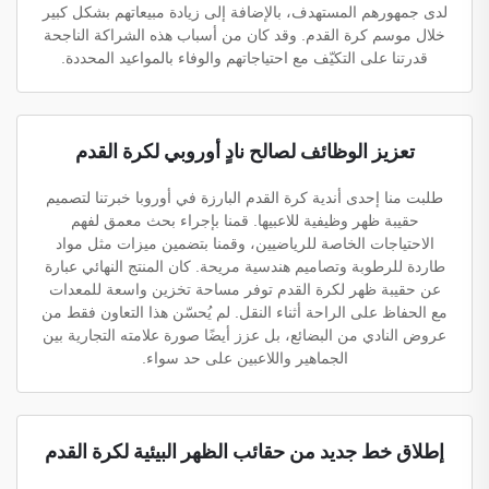
لدى جمهورهم المستهدف، بالإضافة إلى زيادة مبيعاتهم بشكل كبير
خلال موسم كرة القدم. وقد كان من أسباب هذه الشراكة الناجحة
قدرتنا على التكيّف مع احتياجاتهم والوفاء بالمواعيد المحددة.
تعزيز الوظائف لصالح نادٍ أوروبي لكرة القدم
طلبت منا إحدى أندية كرة القدم البارزة في أوروبا خبرتنا لتصميم
حقيبة ظهر وظيفية للاعبيها. قمنا بإجراء بحث معمق لفهم
الاحتياجات الخاصة للرياضيين، وقمنا بتضمين ميزات مثل مواد
طاردة للرطوبة وتصاميم هندسية مريحة. كان المنتج النهائي عبارة
عن حقيبة ظهر لكرة القدم توفر مساحة تخزين واسعة للمعدات
مع الحفاظ على الراحة أثناء النقل. لم يُحسّن هذا التعاون فقط من
عروض النادي من البضائع، بل عزز أيضًا صورة علامته التجارية بين
الجماهير واللاعبين على حد سواء.
إطلاق خط جديد من حقائب الظهر البيئية لكرة القدم