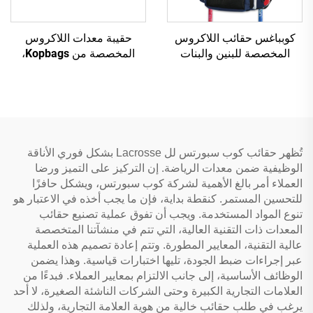
كوبباغس حقائب اللاكروس
حقيبة معدات اللاكروس
المخصصة للبنين والبنات
المخصصة من Kopbags،
حقيبة ظهر اللاكروس مع
حقيبة هوكي الميدان تتسع لـ
حامل العصا حقائب هوكي
4-6 عصي لاكروس
الحقل
تُظهر حقائب كوب سبورتس لل Lacrosse بشكل فوري الأناقة
الوظيفية ضمن معدات الرياضة. إن التركيز على التميز ورضا
العملاء أمر بالغ الأهمية لشركة كوب سبورتس، ويشكل حافزًا
للتحسين المستمر. كنقطة بداية، فإن ما يجب أخذه في الاعتبار هو
تنوع المواد المستخدمة. ويجب أن تفوق عملية تصنيع حقائب
المعدات ذات التقنية العالية، التي تتم في منشآتنا المتخصصة
عالية التقنية، المعايير المطورة. وتتم إعادة تصميم هذه العملية
عبر إجراءات ضبط الجودة، تليها اختبارات قياسية. وهذا يضمن
الوظائف الأساسية، إلى جانب الالتزام بمعايير العملاء. فبدءًا من
العلامات التجارية الكبيرة وحتى الشركات الناشئة الصغيرة، لا أحد
يرغب في طلب حقائب خالية من هوية العلامة التجارية، ولذلك