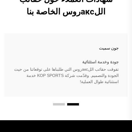
اللаксروس الخاصة بنا
جون سميث
جودة وخدمة استثنائية
تفوقت حقائب اللаксروس التي طلبناها على توقعاتنا من حيث
الجودة والتصميم. وقدّمت شركة KOP SPORTS خدمة
استثنائية طوال العملية!