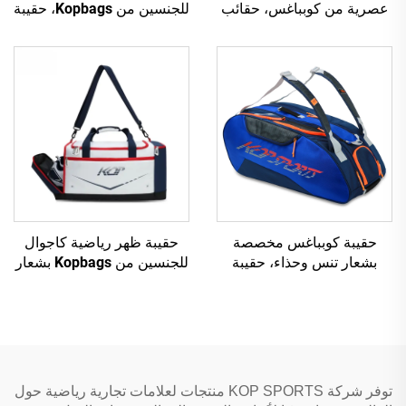
عصرية من كوبباغس، حقائب
للجنسين من Kopbags، حقيبة
رياضية شخصية، حقيبة ظهر
ظهر مخصصة عصرية لكرة
رياضية مع فيلكرو
القدم وكرة السلة
حقيبة كوبباغس مخصصة
حقيبة ظهر رياضية كاجوال
بشعار تنس وحذاء، حقيبة
للجنسين من Kopbags بشعار
رياضية أنيقة بالجملة للبايكل
مخصص، حقيبة دفل رياضية
بول والبايدل مع أقسام
للجنسين لكرة السلة وكرة
القدم
توفر شركة KOP SPORTS منتجات لعلامات تجارية رياضية حول