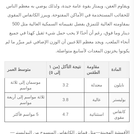
ويقاوم العفن، ويمتاز بقوة عامة جيدة، ولذلك يوصي به معظم الناس
للحقائب المستخدمة في الأماكن المفتوحة. ويبرز الكانفاس المقوى
بمقاومته العالية للتمزق بفضل تقييماته السمكية العالية مثل 500
دينار وما فوق، رغم أن أحدًا لا يحب حمل شيء ثقيل كهذا في جميع
أنحاء الملعب. ويجد معظم اللاعبين أن الوزن الإضافي غير مبرَّر ما لم
يكونوا يخزنون المعدات لأسابيع متواصلة.
مقاومة
نتيجة التآكل (من ١
المادة
متوسط العمر
الطقس
إلى ٥)
موسمان إلى ثلاثة
نايلون
معتدلة
3.2
مواسم
ثلاثة مواسم إلى أربعة
بوليستر
عالية
3.8
مواسم
كانفاس
استثنائية
4.7
5 مواسم فأكثر
مقوى
الأقمشة الهجينة—مثل قماش الكانفاس المنسوج من البوليستر—