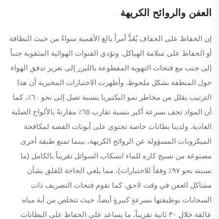
العفن والروائح الكريهة
إن الحفاظ على الجفاف يُعَدُّ أمراً بالغ الأهمية سواءً من حيث النظافة
أو الحفاظ على سلامة الهياكل. وتؤدي القنوات الهوائية المثقوبة جنباً
إلى جنب مع فتحات التهوية المقطوعة بالليزر إلى تعزيز تدفق الهواء
حول المنطقة بشكل ملحوظ. وأظهرت الاختبارات المخبرية أن هذا
الترتيب يقلل من مخاطر نمو البكتيريا بنسبة تصل إلى نحو ٦٠٪، كما
أن المواد تجف بسرعة أكبر بنسبة تقارب ٦٥٪ مقارنةً بالألواح الصلبة
العادية. ولدينا بطانات خاصة تحتوي على أيونات الفضة لمكافحة
الميكروبات المسؤولة عن الروائح الكريهة، بينما تمنع طبقة أخرى
مصنوعة من نسيج كاره للماء انسكاب السوائل تقريباً بالكامل (ما
نسبته نحو ٩٧٪ وفقاً للاختبارات)، مما يلغي الحاجة للقلق بشأن
مشاكل العفن في وقت لاحق. كما تقوم فتحات التصريف ذات
السحابات بوظيفتها بسرعةٍ كبيرةٍ أيضاً، حيث تتخلص من أية مياه
عالقة خلال ٣٠ ثانية تقريباً، ما يساعد على الحفاظ على البطانات