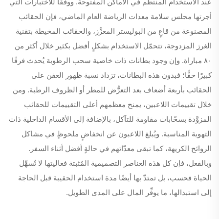
عند الاستخدام المنتظم في الأماكن المفتوحة. ووفقًا للاختبارات التي
أجرتها مجلس سلامة معدات الرياضة العام الماضي، فإن الحقائب
المصنوعة من قاعٍ من البوليستر المعزَّز، والحقائب المخيطة بتقنية
الغرز المزدوجة، تتحمّل الاستخدام بشكلٍ أفضل بكثير خلال أكثر من
٨٠ مباراة. وإن وجود بطانات ذات خاصية سحب الرطوبة يُحدث فرقًا
كبيرًا حقًّا؛ فبدون هذه البطانات، تزداد نسبة ظهور العفن على
الحقائب بأربعة أضعاف بعد التعرُّض للمطر أو الظروف الرطبة. ومن
خلال تقييمات اللاعبين، يمنح معظمهم أعلى التقييمات للحقائب
المزوَّدة بسحّابات مقاومة للتآكل، بالإضافة إلى الأقسام الداخلية ذات
التهوية المناسبة. ويُبلغ اللاعبون عن انخفاضٍ ملحوظٍ في مشاكل
الروائح الكريهة، كما تبقى معدّاتهم في حالةٍ أفضل أثناء السفر.
وبالفعل، فإن كل هذه العناصر التصميمية المُثبتة فعاليتها لا تُسهِّل
الحياة فحسب، بل تمتدّ بها أيضًا مدة استخدام الحقيبة قبل الحاجة
إلى استبدالها، ما يوفِّر المال على المدى الطويل.