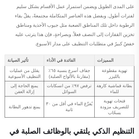
على المدى الطويل ويضمن استمرار عمل الأقسام بشكل سليم
لفترات أطول. وبفضل هذه العناصر المتكاملة مجتمعةً، يقلّ بقاء
الرطوبة داخل تلك المناطق الصعبة مثل جيوب الأحذية ومناطق
تخزين القفازات إلى النصف فعلاً. وبصراحةٍ، فإن هذا يترتب عليه
خفضٌ كبيرٌ في متطلبات التنظيف على مدار الأسبوع.
المميزات
الفائدة في الأداء
تأثير الصيانة
تهوية مقطوعة
جفاف أسرع بنسبة ٦٥٪
يقلل من عمليات
بالليزر
(مقارنةً بالألواح الصلبة)
التنظيف الأسبوعية
بطانة قماشية كارهة
ترفض ٩٧٪ من انسكابات
يمنع الحاجة إلى
للماء
السوائل
إزالة العفن
فتحات تهوية
يُفرِّغ الماء في أقل من ٣٠
للتصريف مزودة
يمنع تدهور البطانة
ثانية
بسحّاب
التنظيم الذكي يلتقي بالوظائف الصلبة في