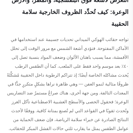
الوعرة: كيف تُحدِّد الظروف الخارجية سلامة
الحقيبة
تواجه حقائب الهوكي الميداني تحديات جسيمة عند استخدامها في
الأماكن المفتوحة. فتؤدي أشعة الشمس مع مرور الوقت إلى تحلل
الأقمشة، مما يسبب باهتان الألوان وضعف المواد بنسبة تصل إلى
٤٠٪ بعد موسم واحد فقط على الملعب. كما أن الطقس الرطب
يُحدث مشاكله الخاصة أيضًا؛ إذ تتراكم الرطوبة داخل الحقيبة مُشكِّلةً
ظروفًا مثالية لنمو العفن — وهي ظاهرة نراها بشكلٍ متكررٍ جدًّا في
المعدات التالفة. ومن جهة أخرى، هناك صراعٌ مستمرٌ ضد التضاريس
الوعرة؛ فحقول الحصى والأسطح العشبية الاصطناعية تآكل الغرز
وتُحدث ثقوبًا في القواعد التي لم تُصنع بمتانة كافية. ووفقًا لأحدث
النتائج الصادرة عن خبراء سلامة الرياضة، فإن ضعف الحماية من
عوامل الطقس يمثل ما يقارب ثلثي حالات الفشل المبكر للحقائب.