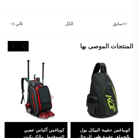
سابق
تالي
الكل
المنتجات الموصى بها
كوبباغس حقيبة البيكل بول
كوباغس أكياس عصي
بالجملة، حقيبة ظهر للرجال
السوفتبول والكريكيت