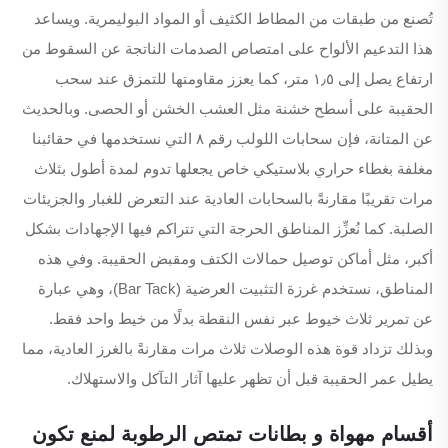
تُصنع من طبقات من المطاط الكثيف أو المواد البوليمرية. ويساعد
هذا التدعيم الألواح على امتصاص الصدمات الناتجة عن السقوط من
ارتفاع يصل إلى ١٫٥ متر، كما يعزز مقاومتها للتمزق عند سحب
الحقيبة على أسطح خشنة مثل العشب الخشن أو الحصى. وبالحديث
عن المتانة، فإن سحابات اللولب رقم ٨ التي نستخدمها في حقائبنا
مغلفة بغطاء حراري بلاستيكي خاص يجعلها تدوم لمدة أطول بثلاث
مرات تقريبًا مقارنةً بالسحابات العادية عند التعرض للغبار والجزيئات
الصلبة. كما نُعزِّز المناطق الحرجة التي تتراكم فيها الإجهادات بشكل
أكبر، مثل أماكن توصيل حمالات الكتف ومقبض الحقيبة. وفي هذه
المناطق، نستخدم غرزة التثبيت العرضية (Bar Tack)، وهي عبارة
عن تمرير ثلاث خيوط عبر نفس النقطة بدلًا من خيط واحد فقط.
وبذلك تزداد قوة هذه الوصلات ثلاث مرات مقارنةً بالغرز العادية، مما
يطيل عمر الحقيبة قبل أن تظهر عليها آثار التآكل والاستهلاك.
أقسام مهواة و بطانات تمتص الرطوبة لمنع تكون