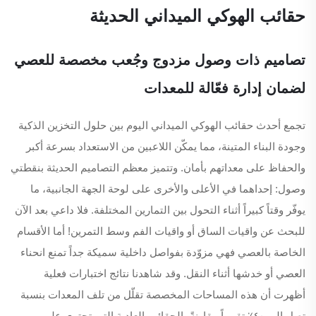
حقائب الهوكي الميداني الحديثة
تصاميم ذات وصول مزدوج وجُعب مخصصة للعصي
لضمان إدارة فعّالة للمعدات
تجمع أحدث حقائب الهوكي الميداني اليوم بين حلول التخزين الذكية
وجودة البناء المتينة، مما يمكّن اللاعبين من الاستعداد بسرعة أكبر
والحفاظ على معداتهم بأمان. وتتميز معظم التصاميم الحديثة بنقطتي
وصول: إحداهما في الأعلى والأخرى على لوحة الجهة الجانبية، ما
يوفّر وقتاً كبيراً أثناء التحول بين التمارين المختلفة. فلا داعي بعد الآن
للبحث عن واقيات الساق أو واقيات الفم وسط التمرين! أما الأقسام
الخاصة بالعصي فهي مزوّدة بفواصل داخلية سميكة جداً تمنع انحناء
العصي أو خدشها أثناء النقل. وقد شاهدنا نتائج اختبارات فعلية
أظهرت أن هذه المساحات المخصصة تقلّل من تلف المعدات بنسبة
تصل إلى ٤٠٪ تقريباً مقارنةً بالحقائب العادية التي تحتوي على