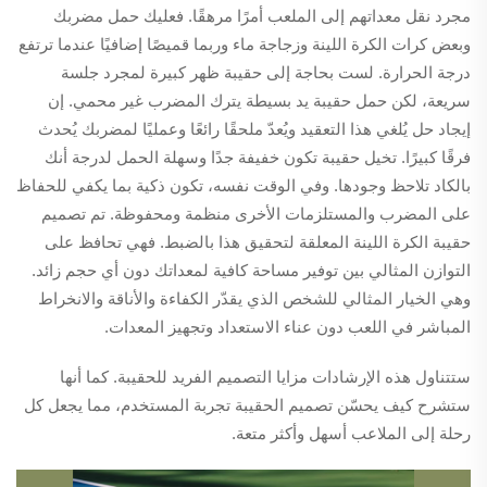
مجرد نقل معداتهم إلى الملعب أمرًا مرهقًا. فعليك حمل مضربك
وبعض كرات الكرة اللينة وزجاجة ماء وربما قميصًا إضافيًا عندما ترتفع
درجة الحرارة. لست بحاجة إلى حقيبة ظهر كبيرة لمجرد جلسة
سريعة، لكن حمل حقيبة يد بسيطة يترك المضرب غير محمي. إن
إيجاد حل يُلغي هذا التعقيد ويُعدّ ملحقًا رائعًا وعمليًا لمضربك يُحدث
فرقًا كبيرًا. تخيل حقيبة تكون خفيفة جدًا وسهلة الحمل لدرجة أنك
بالكاد تلاحظ وجودها. وفي الوقت نفسه، تكون ذكية بما يكفي للحفاظ
على المضرب والمستلزمات الأخرى منظمة ومحفوظة. تم تصميم
حقيبة الكرة اللينة المعلقة لتحقيق هذا بالضبط. فهي تحافظ على
التوازن المثالي بين توفير مساحة كافية لمعداتك دون أي حجم زائد.
وهي الخيار المثالي للشخص الذي يقدّر الكفاءة والأناقة والانخراط
المباشر في اللعب دون عناء الاستعداد وتجهيز المعدات.
ستتناول هذه الإرشادات مزايا التصميم الفريد للحقيبة. كما أنها
ستشرح كيف يحسّن تصميم الحقيبة تجربة المستخدم، مما يجعل كل
رحلة إلى الملاعب أسهل وأكثر متعة.