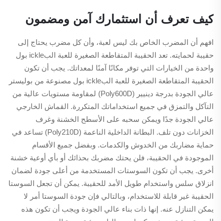
كيف تعرف أن استثمارك آمن ومضمون
افهم أن المضرب الخاص بك ليس لعبة، وأن كل مضرب يحتاج إلى
حقيبة لحمايته. تعد الحقيبة المتقاطعة الصغيرة للعبة البickle بول
واحدة من الخيارات التي توفر مكانًا آمنًا لمعداتك. يجب أن تكون
الحقيبة المتقاطعة الصغيرة للعبة البickle بول مصنوعة من بوليستر
عالي الجودة بدرجة دينيير (Poly600D) لمقاومة مستويات عالية من
التآكل والتمزق في جميع استخداماتك المتكررة. القماش الخارجي
عالي الجودة جدًا ويمكن سحبه على الأسطح الخشنة وغرف
الخزانات دون تلف. البطانة الداخلية الناعمة (Poly210D) تساعد في
حماية مضاربك من الخدوش والكدمات. وبفضل جميع الأقسام
الموجودة في الحقيبة، فلن يحتك مضربك بحذائك أو بأي أوعية خشنة
أخرى. يجب أن تكون السوستات المستخدمة من أعلى جودة لضمان
انزلاق سلس واستخدام طويل الأمد للحقيبة. يمكن أن تجعل السوستا
الحقيبة غير قابلة للاستخدام، وبالتالي فإن جودة السوستا أمر لا
يمكن التنازل عنه. إنها ذات بناء عالي الجودة ويجب أن تكون هذه