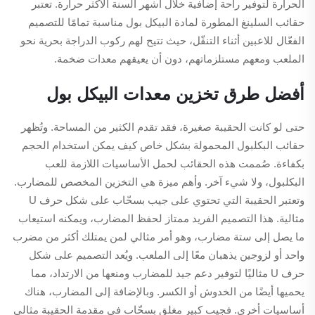
الحرارة لتوفير راحة إضافية خلال أشهر السنة الأكثر حرارة. تعتبر
حقائب السلينغ المطورة لمادة البيكل بول مناسبة تمامًا للتصميم
الفعّال للاعبين أثناء التنقّل، حيث تتيح لهم ركوب الدراجة بحرية نحو
الملعب ومعهم مستلزماتهم، دون أن يعيقهم معدات ضخمة.
أفضل طرق تخزين معدات البيكل بول
حتى لو كانت الحقيبة صغيرة، فقد تقدم الكثير من المساحة. وتُظهر
حقائب البكلبول المحمولة بشكل خاص كيف يمكن استخدام الحجم
بكفاءة. صُممت هذه الحقائب لحمل الأساسيات اللازمة للعب
البكلبول، ولا شيء آخر. وأهم ميزة هي التخزين المخصص للمضارب.
وتعتبر الحقيبة التي تحتوي على جيب بسحّاب على شكل حرف U
مثالية. هذا التصميم الفريد ممتاز لحفظ المضارب، ويمكنه استيعاب
ما يصل إلى ستة مضارب، وهو أمر مثالي لمن يمتلك أكثر من مضرب
واحد أو لزوجين يذهبان معًا إلى الملعب. ويُعد التصميم على شكل
حرف U مثاليًا لتوفير دعم جيد للمضارب ومنعها من الارتداد، مما
يحميها أيضًا من الخدوش أو الكسر. وبالإضافة إلى المضارب، هناك
أساسيات أخرى. فجيب كبير مغلق بسحّاب في مقدمة الحقيبة مثالي