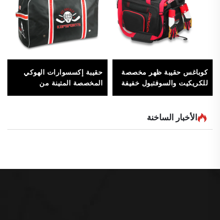
كوباغس حقيبة ظهر مخصصة
حقيبة إكسسوارات الهوكي
للكريكيت والسوفتبول خفيفة
المخصصة المتينة من
الوزن كيس دفل للرجال
Kopbags للهوكي على
والنساء إكسسوارات بالجملة
الجليد والميدان، حقيبة معدات
رياضية
الأخبار الساخنة