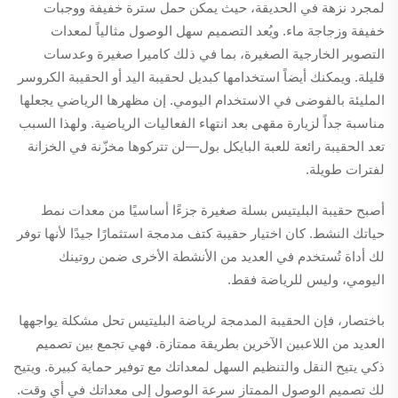
لمجرد نزهة في الحديقة، حيث يمكن حمل سترة خفيفة ووجبات
خفيفة وزجاجة ماء. ويُعد التصميم سهل الوصول مثالياً لمعدات
التصوير الخارجية الصغيرة، بما في ذلك كاميرا صغيرة وعدسات
قليلة. ويمكنك أيضاً استخدامها كبديل لحقيبة اليد أو الحقيبة الكروسر
المليئة بالفوضى في الاستخدام اليومي. إن مظهرها الرياضي يجعلها
مناسبة جداً لزيارة مقهى بعد انتهاء الفعاليات الرياضية. ولهذا السبب
تعد الحقيبة رائعة للعبة البايكل بول—لن تتركوها مخزّنة في الخزانة
لفترات طويلة.
أصبح حقيبة البليتيس بسلة صغيرة جزءًا أساسيًا من معدات نمط
حياتك النشط. كان اختيار حقيبة كتف مدمجة استثمارًا جيدًا لأنها توفر
لك أداة تُستخدم في العديد من الأنشطة الأخرى ضمن روتينك
اليومي، وليس للرياضة فقط.
باختصار، فإن الحقيبة المدمجة لرياضة البليتيس تحل مشكلة يواجهها
العديد من اللاعبين الآخرين بطريقة ممتازة. فهي تجمع بين تصميم
ذكي يتيح النقل والتنظيم السهل لمعداتك مع توفير حماية كبيرة. ويتيح
لك تصميم الوصول الممتاز سرعة الوصول إلى معداتك في أي وقت.