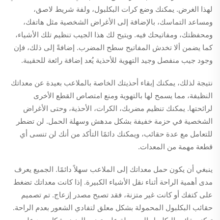
لهذا الغرض. يمكنك وضع كرات البكلبول، ولفة شريط لاصق،
ومساعد التماسك، بالإضافة إلى الأغراض الشخصية مثل هاتفك،
ومحفظتك، ومفاتيحك فيه. ويتيح لك هذا الجيب تنظيم تلك الأشياء،
كما يضمن ألا تخدش المفاتيح سطح المضرب. إضافةً إلى ذلك، فإن
وجود جيب منفصل وجيد التهوية للأحذية يُعد إضافة رائعة للحقيبة.
نتيجة لذلك، يمكنك إبقاء أحذيتك الخاصة بالملاعب بعيدة عن معداتك
النظيفة، مما يسمح لها بالتهوية ومنع امتصاص القطع الأخرى
لرائحتها. يمكنك تنظيم مضربك، الكرات، الأحذية، وحتى الأغراض
الشخصية في حزمة خفيفة بشكل مدهش وسهلة الحمل. لن تضطر
للتعامل مع عدة حقائب، ويمكنك دائمًا التأكد من أنك لن تنسى أي
قطعة مهمة من المعدات.
ينبغي أن يكون حمل معداتك إلى الملاعب سهلاً دائمًا. الجميع يعرف
مدى أهمية الراحة أثناء نقل الأشياء الكبيرة. إذا كانت معداتك تضغط
على كتفك أو كانت غير متزنة، فقد تصبح مصدر إزعاج. تم تصميم
حقائب البكلبول المحمولة بشكل معلق لتفادي الشعور بعدم الراحة.