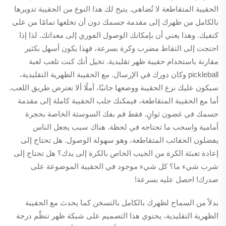
الحقيبة المتقاطعة لا تُضاهى. يتيح لك هذا النوع من الحقيبة تدويرها
بالكامل من ظهرك إلى مقدمة جسمك دون أن تخلعها تمامًا من على
كتفيك. وهذا يعني أن بإمكانك الوصول الفوري إلى معداتك. لذا إذا
احتجت إلى التقاط مضرب وكرة بسرعة، فهذا يكون أسهل بكثير
مقارنة باستخدام حقيبة ظهر تقليدية. تخيل أنك كنت تلعب لعبة
pickleball وكان دورك في الإرسال. مع الحقيبة الظهرية التقليدية،
سيكون عليك نزع الحقيبة ووضعها جانبًا، آملًا ألا تعترض طريق اللعب.
أما مع الحقيبة المتقاطعة، فيمكنك جلب الحقيبة كاملة إلى مقدمة
جسمك في غضون ثوانٍ. فقط قم بفك السوستة الخاصة بحجرة
أمامية واسحب ما تحتاجه في لحظة. هناك سبب يجعل الناس
يفضلون الحقائب المتقاطعة، وهو سهولة الوصول. هل تحتاج إلى
إعادة تعبئة الكرة من الجيب الخاص بالكرة إلى يدك؟ هل تحتاج إلى
شرب شيء ما؟ كل شيء موجود في الحقيبة الموضوعة على
صدرك! احصل عليه بسرعة!
بدلاً من السماح لظهرك بالكامل بالتسخن كما يحدث مع الحقيبة
الظهرية التقليدية، يحتوي هذا التصميم على شبكة ظهر تنظّم درجة