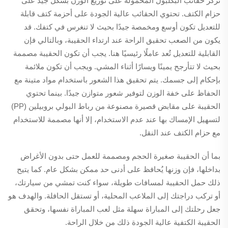
تركز حقائب البكلبول المحمولة على توزيع الوزن بشكل جيد على
حزام الكتف. تحتوي الحقائب عالية الجودة على أحزمة كتف قابلة
للتعديل تكون أوسع ومخمصة جيدًا بحيث لا تنغرس في كتفك. قد
يكون من الصعب تحقيق الراحة عند ارتداء الحقيبة، وبالتالي فإن
القابلية للتعديل تُعد عاملًا رئيسيًا هنا. يجب أن تكون الحقيبة مصممة
بحيث لا تتأرجح يمينًا ويسارًا أثناء المشي. ويجب أن تكون ملائمة
بإحكام إلى جسمك. يتم تحقيق هذا الشعور باستخدام مواد متينة مع
الحفاظ على خفة الوزن لتوفير شعور متوازن جيدًا. بينما تحتوي
الحقيبة على مقابض قصيرة مصنوعة من رباط البولي بروبيلين (PP)
لتسهيل الإمساك بها عند عدم الاستخدام، إلا أنها مصممة للاستخدام
مع حزام الكتف عند النقل.
بما أن الحقيبة صغيرة الحجم ومصممة للعمل حتى بدون الأغراض
بداخلها، فإن وزنها يُحافظ على أدنى حد ممكن بشكل عام. كما يتيح
ذلك حمل الحقيبة لمسافات طويلة، سواء كنت تمشي من سيارتك،
أو تركب دراجتك إلى الملاعب المحلية، أو تستقل الحافلة. والهدف هو
جعل رحلتك إلى المباراة سهلة مثل لعب المباراة نفسها، وتحقق
الحقيبة الكتفية عالية الجودة ذلك من خلال الراحة.