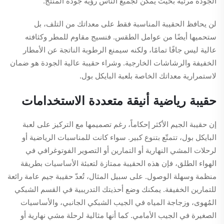
الجودة مرئية بحيث يمكن لجميع الناس رؤية جودة المنتج.
لن يحافظ الحقيبة المناسبة فقط على معداتك من التلف، بل
ستحميها أيضًا من عوامل الطقس. فنسيج مقاوم للمطر وكثافته
عالية ليس جافًا تمامًا، ولكنه سيمنع الرطوبة الناتجة عن الأمطار
الخفيفة والرشاشات الخارجية. وشراء حقيبة عالية الجودة هو ضمان
لاستمرارية معداتك الخاصة بلعبة البايكل بول.
حقيبة رياضية أنيقة متعددة الاستخدامات
إن حقيبة الجيم الأكثر إحكاماً، رغم تصميمها مع التركيز على لعبة
البايكل بول، تتمتّع بتنوع كبير. سواء كانت للمناسبات الرياضية أو
لرحلات المشي النهارية أو التمارين أو التصوير الفوتوغرافي في
الهواء الطلق، فإن هذه الحقيبة ممتازة لتعبئة الأساسيات بطريقة
منظمة وسهلة الوصول. على سبيل المثال، تُعدّ حقيبة جيم عامة رائعة
للتمارين الخفيفة. يمكنك وضع أحذيتك التدريبية في القسم الشبكي
المُهوى، وزجاجة المياه في الجيب الشبكي الجانبي، والأساسيات
الصغيرة في الجيب الأمامي. كما أنها مثالية لرحلة مشي نهارية أو